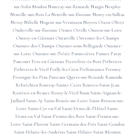
sur-Solin
Moulon
Nancray-sur-Rimarde
Nargis
Nesploy
Neuville-aux-Bois
La Neuville-sur-Essonne
Neuvy-en-Sullias
Nevoy
Nibelle
Nogent-sur-Vernisson
Noyers
Oison
Olivet
Ondreville-sur-Essonne
Ormes
Orville
Ousson-sur-Loire
Oussoy-en-Gâtinais
Outarville
Ouvrouer-les-Champs
Ouzouer-des-Champs
Ouzouer-sous-Bellegarde
Ouzouer-
sur-Loire
Ouzouer-sur-Trézée
Pannecières
Pannes
Patay
Paucourt
Pers-en-Gâtinais
Pierrefitte-ès-Bois
Pithiviers
Pithiviers-le-Vieil
Poilly-lez-Gien
Préfontaines
Presnoy
Pressigny-les-Pins
Puiseaux
Quiers-sur-Bezonde
Ramoulu
Rebréchien
Rouvray-Sainte-Croix
Rouvres-Saint-Jean
Rozières-en-Beauce
Rozoy-le-Vieil
Ruan
Saint-Aignan-le-
Jaillard
Saint-Ay
Saint-Benoît-sur-Loire
Saint-Brisson-sur-
Loire
Saint-Cyr-en-Val
Saint-Denis-de-l’Hôtel
Saint-
Denis-en-Val
Saint-Firmin-des-Bois
Saint-Firmin-sur-
Loire
Saint-Florent
Saint-Germain-des-Prés
Saint-Gondon
Saint-Hilaire-les-Andrésis
Saint-Hilaire-Saint-Mesmin