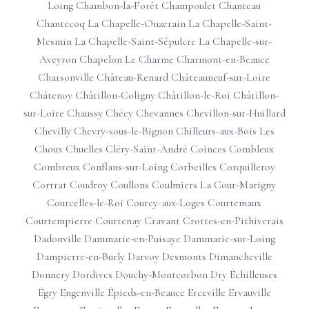
Loing
Chambon-la-Forêt
Champoulet
Chanteau
Chantecoq
La Chapelle-Onzerain
La Chapelle-Saint-
Mesmin
La Chapelle-Saint-Sépulcre
La Chapelle-sur-
Aveyron
Chapelon
Le Charme
Charmont-en-Beauce
Charsonville
Château-Renard
Châteauneuf-sur-Loire
Châtenoy
Châtillon-Coligny
Châtillon-le-Roi
Châtillon-
sur-Loire
Chaussy
Chécy
Chevannes
Chevillon-sur-Huillard
Chevilly
Chevry-sous-le-Bignon
Chilleurs-aux-Bois
Les
Choux
Chuelles
Cléry-Saint-André
Coinces
Combleux
Combreux
Conflans-sur-Loing
Corbeilles
Corquilleroy
Cortrat
Coudroy
Coullons
Coulmiers
La Cour-Marigny
Courcelles-le-Roi
Courcy-aux-Loges
Courtemaux
Courtempierre
Courtenay
Cravant
Crottes-en-Pithiverais
Dadonville
Dammarie-en-Puisaye
Dammarie-sur-Loing
Dampierre-en-Burly
Darvoy
Desmonts
Dimancheville
Donnery
Dordives
Douchy-Montcorbon
Dry
Échilleuses
Égry
Engenville
Épieds-en-Beauce
Erceville
Ervauville