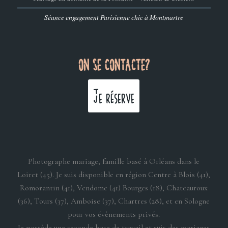
Séance engagement Parisienne chic à Montmartre
ON SE CONTACTE?
Je réserve
Photographe mariage, famille basé à Orléans dans le
Loiret (45). Je suis disponible en région Centre à Blois (41),
Romorantin (41), Vendome (41) Bourges (18), Chateauroux
(36), Tours (37), Amboise (37), Chartres (28), et en Sologne
pour vos évènements privés.
Je possède une seconde base de travail et suis des mariages