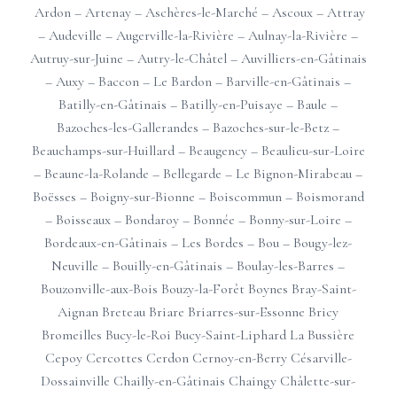
Ardon
–
Artenay
–
Aschères-le-Marché
–
Ascoux
–
Attray
–
Audeville
–
Augerville-la-Rivière
–
Aulnay-la-Rivière
–
Autruy-sur-Juine
–
Autry-le-Châtel
–
Auvilliers-en-Gâtinais
–
Auxy
–
Baccon
–
Le Bardon
–
Barville-en-Gâtinais
–
Batilly-en-Gâtinais
–
Batilly-en-Puisaye
–
Baule
–
Bazoches-les-Gallerandes
–
Bazoches-sur-le-Betz
–
Beauchamps-sur-Huillard
–
Beaugency
–
Beaulieu-sur-Loire
–
Beaune-la-Rolande
–
Bellegarde
–
Le Bignon-Mirabeau
–
Boësses
–
Boigny-sur-Bionne
–
Boiscommun
–
Boismorand
–
Boisseaux
–
Bondaroy
–
Bonnée
–
Bonny-sur-Loire
–
Bordeaux-en-Gâtinais
–
Les Bordes
–
Bou
–
Bougy-lez-
Neuville
–
Bouilly-en-Gâtinais
–
Boulay-les-Barres
–
Bouzonville-aux-Bois
Bouzy-la-Forêt
Boynes
Bray-Saint-
Aignan
Breteau
Briare
Briarres-sur-Essonne
Bricy
Bromeilles
Bucy-le-Roi
Bucy-Saint-Liphard
La Bussière
Cepoy
Cercottes
Cerdon
Cernoy-en-Berry
Césarville-
Dossainville
Chailly-en-Gâtinais
Chaingy
Châlette-sur-