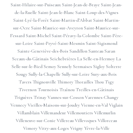
Saint-Hilaire-sur-Puiseaux
Saint-Jean-de-Braye
Saint-Jean-
de-la-Ruelle
Saint-Jean-le-Blanc
Saint-Loup-des-Vignes
Saint-Lyé-la-Forêt
Saint-Martin-d’Abbat
Saint-Martin-
sur-Ocre
Saint-Maurice-sur-Aveyron
Saint-Maurice-sur-
Fessard
Saint-Michel
Saint-Péravy-la-Colombe
Saint-Père-
sur-Loire
Saint-Pryvé-Saint-Mesmin
Saint-Sigismond
Sainte-Geneviève-des-Bois
Sandillon
Santeau
Saran
Sceaux-du-Gâtinais
Seichebrières
La Selle-en-Hermoy
La
Selle-sur-le-Bied
Semoy
Sennely
Sermaises
Sigloy
Solterre
Sougy
Sully-la-Chapelle
Sully-sur-Loire
Sury-aux-Bois
Tavers
Thignonville
Thimory
Thorailles
Thou
Tigy
Tivernon
Tournoisis
Traînou
Treilles-en-Gâtinais
Triguères
Trinay
Vannes-sur-Cosson
Varennes-Changy
Vennecy
Vieilles-Maisons-sur-Joudry
Vienne-en-Val
Viglain
Villamblain
Villemandeur
Villemoutiers
Villemurlin
Villeneuve-sur-Conie
Villereau
Villevoques
Villorceau
Vimory
Vitry-aux-Loges
Vrigny
Yèvre-la-Ville