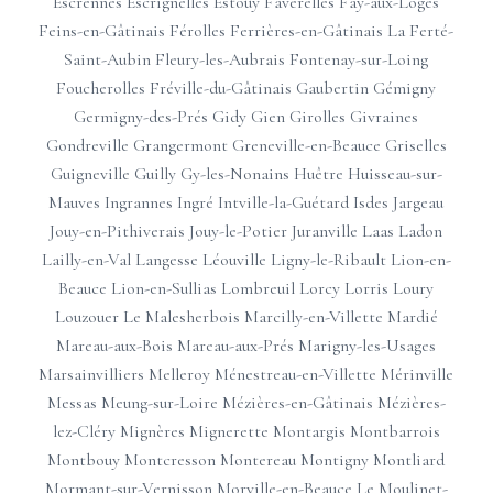
Escrennes
Escrignelles
Estouy
Faverelles
Fay-aux-Loges
Feins-en-Gâtinais
Férolles
Ferrières-en-Gâtinais
La Ferté-
Saint-Aubin
Fleury-les-Aubrais
Fontenay-sur-Loing
Foucherolles
Fréville-du-Gâtinais
Gaubertin
Gémigny
Germigny-des-Prés
Gidy
Gien
Girolles
Givraines
Gondreville
Grangermont
Greneville-en-Beauce
Griselles
Guigneville
Guilly
Gy-les-Nonains
Huêtre
Huisseau-sur-
Mauves
Ingrannes
Ingré
Intville-la-Guétard
Isdes
Jargeau
Jouy-en-Pithiverais
Jouy-le-Potier
Juranville
Laas
Ladon
Lailly-en-Val
Langesse
Léouville
Ligny-le-Ribault
Lion-en-
Beauce
Lion-en-Sullias
Lombreuil
Lorcy
Lorris
Loury
Louzouer
Le Malesherbois
Marcilly-en-Villette
Mardié
Mareau-aux-Bois
Mareau-aux-Prés
Marigny-les-Usages
Marsainvilliers
Melleroy
Ménestreau-en-Villette
Mérinville
Messas
Meung-sur-Loire
Mézières-en-Gâtinais
Mézières-
lez-Cléry
Mignères
Mignerette
Montargis
Montbarrois
Montbouy
Montcresson
Montereau
Montigny
Montliard
Mormant-sur-Vernisson
Morville-en-Beauce
Le Moulinet-