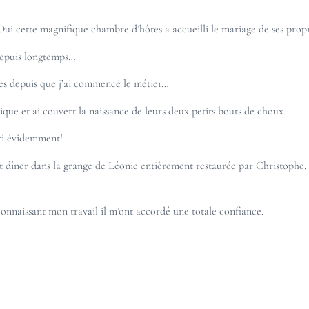
Oui cette magnifique chambre d’hôtes a accueilli le
mariage
de ses propr
 depuis longtemps…
es
depuis que j’ai commencé le métier…
tique
et ai couvert la naissance de leurs deux petits bouts de choux.
ri évidemment!
il et dîner dans la grange de Léonie entièrement restaurée par Christoph
connaissant mon travail il m’ont accordé une totale confiance.