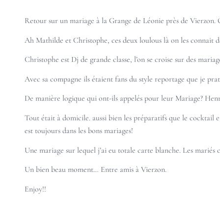
Retour sur un
mariage
à la
Grange de Léonie
près de Vierzon. 
Ah Mathilde et Christophe, ces deux loulous là on les connait
Christophe est
Dj
de grande classe, l’on se croise sur des
mariag
Avec sa compagne ils étaient fans du style reportage que je
pra
De manière logique qui ont-ils appelés pour leur Mariage? Hen
Tout était à domicile. aussi bien les préparatifs que le cockta
est toujours dans les bons mariages!
Une mariage sur lequel j’ai eu totale carte blanche. Les mariés 
Un bien beau moment… Entre amis à Vierzon.
Enjoy!!