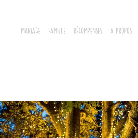
mariage
famille
récompenses
a propos