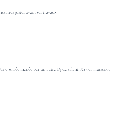
iétaires justes avant ses travaux.
e. Une soirée menée par un autre
Dj de talent
. Xavier Hussenot