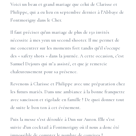
Voici un beau et grand
mariage
que celui de Clarisse et
Philippe, qui a eu lieu en septembre dernier à
l’Abbaye de
Fontmorigny
dans le Cher.
Il faut préciser qu’un
mariage
de plus de 150 invités
nécessite à mes yeux un second shooter. Il me permet de
me concentrer sur les moments fort tandis qu’il s’occupe
des « safety shots » dans la journée. A cette occasion, c’est
Samuel Dejours qui m’a assisté, et que je remercie
chaleureusement pour sa présence.
Revenons à Clarisse et Philippe avec une préparation chez
les futurs mariés. Dans une ambiance à la bonne franquette
avec saucisson et rigolade en famille ! De quoi donner tout
de suite le bon ton à cet événement.
Puis la messe s’est déroulée à
Dun sur Auron
. Elle s’est
suivie d’un cocktail à Fontmorigny où il nous a donc été
impossible de compter le nombre de convives !