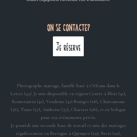
ON SE CONTACTE?
Je réserve
Photographe mariage, famille basé à Orléans dans le
Loiret (45). Je suis disponible en région Centre à Blois (41),
Romorantin (41), Vendome (41) Bourges (18), Chateauroux
(36), Tours (37), Amboise (37), Chartres (28), et en Sologne
pour vos évènements privés.
Je possède une seconde base de travail et suis des mariages
régulièrement en Bretagne à Quimper (29), Brest (29),